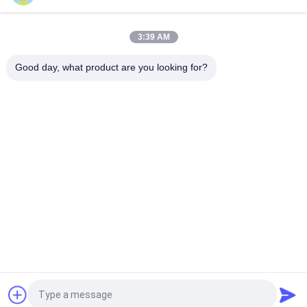
Sarsıntı Kafası Cilalı Paslanmaz Çelik Dairesel Halka Saplı
Çiviler
3:39 AM
32MM X 1.9 Damalı Düz ​​Kafa Halkası Sap Çivileri SUS316 Pas
Koruması
Good day, what product are you looking for?
Popüler Kategoriler
Tüm
Paslanmaz Çelik 
Document.title='
Çiviler
Halka Saplı Çiviler
Vidalı Çiviler
Düz Başlı Çiviler
Büküm Saplı Çiviler
Pürüzsüz Şaft 
Paslanmaz Çelik 
Çivileri
Rulo Çiviler
Teklif isteği