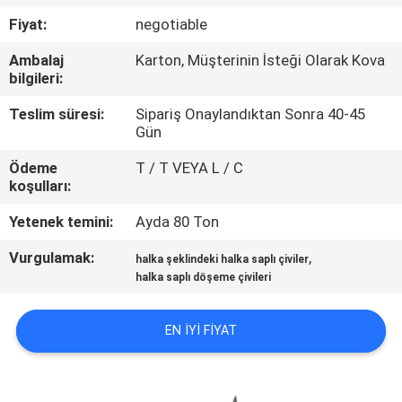
KONTROL
Fiyat:
negotiable
Ambalaj
Karton, Müşterinin İsteği Olarak Kova
BIZIMLE
bilgileri:
ILETIŞIME
Teslim süresi:
Sipariş Onaylandıktan Sonra 40-45
GEÇIN
Gün
Ödeme
T / T VEYA L / C
BIR
koşulları:
TEKLIF
Yetenek temini:
Ayda 80 Ton
ISTEĞI
Vurgulamak:
,
halka şeklindeki halka saplı çiviler
halka saplı döşeme çivileri
SITE
EN IYI FIYAT
HARITASI
PRIVACY