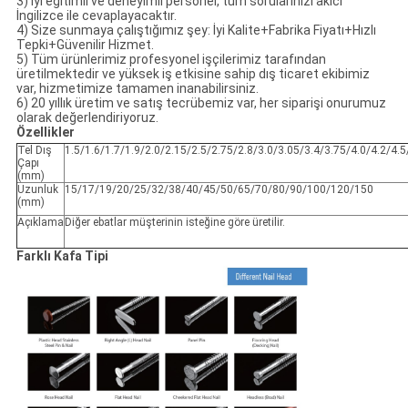
3) İyi eğitimli ve deneyimli personel, tüm sorularınızı akıcı
İngilizce ile cevaplayacaktır.
4) Size sunmaya çalıştığımız şey: İyi Kalite+Fabrika Fiyatı+Hızlı
Tepki+Güvenilir Hizmet.
5) Tüm ürünlerimiz profesyonel işçilerimiz tarafından
üretilmektedir ve yüksek iş etkisine sahip dış ticaret ekibimiz
var, hizmetimize tamamen inanabilirsiniz.
6) 20 yıllık üretim ve satış tecrübemiz var, her siparişi onurumuz
olarak değerlendiriyoruz.
Özellikler
Tel Dış
1.5/1.6/1.7/1.9/2.0/2.15/2.5/2.75/2.8/3.0/3.05/3.4/3.75/4.0/4.2/4.5
Çapı
(mm)
Uzunluk
15/17/19/20/25/32/38/40/45/50/65/70/80/90/100/120/150
(mm)
Açıklama
Diğer ebatlar müşterinin isteğine göre üretilir.
Farklı Kafa Tipi