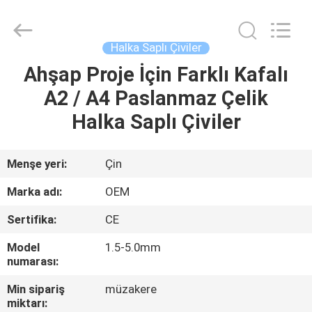
Yuanjia
Leren
Business
License.
All
Halka Saplı Çiviler
Rights
Reserved.
Ahşap Proje İçin Farklı Kafalı
EV
A2 / A4 Paslanmaz Çelik
ÜRÜN:%
Halka Saplı Çiviler
S
Menşe yeri:
Çin
HAKKIMIZDA
Marka adı:
OEM
Sertifika:
CE
FABRIKA
Model
1.5-5.0mm
TURU
numarası:
Min sipariş
müzakere
KALITE
miktarı: