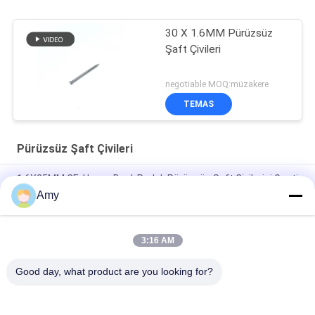
30 X 1.6MM Pürüzsüz
Şaft Çivileri
negotiable MOQ:müzakere
TEMAS
Pürüzsüz Şaft Çivileri
1.6X25MM CE, Havşa Başlı Parlak Pürüzsüz Şaft Çivilerini Geçti
Amy
Ahşap Proje için Düz Kafa Pürüzsüz Şaft Çiviler Paslanmaz
Çelik
3:16 AM
20MM X 1.7 Pürüzsüz Şaft Çivileri Panel Pimi Korozyon ve Pas
Koruması
Good day, what product are you looking for?
Popüler Kategoriler
Tüm