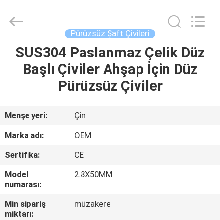
Yuanjia
Leren
Business
License.
All
Pürüzsüz Şaft Çivileri
Rights
Reserved.
SUS304 Paslanmaz Çelik Düz
EV
Başlı Çiviler Ahşap İçin Düz
ÜRÜN:%
Pürüzsüz Çiviler
S
Menşe yeri:
Çin
HAKKIMIZDA
Marka adı:
OEM
Sertifika:
CE
FABRIKA
Model
2.8X50MM
TURU
numarası:
Min sipariş
müzakere
KALITE
miktarı: