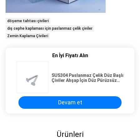
döşeme tahtası çivileri
dış cephe kaplaması için paslanmaz çelik çiviler
Zemin Kaplama Çivileri
En İyi Fiyatı Alın
SUS304 Paslanmaz Çelik Düz Başlı
Çiviler Ahşap İçin Düz Pürüzsüz
Çiviler
Devam et
Ürünleri