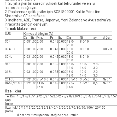
1. 20 yılı aşkın bir süredir yüksek kaliteli ürünler ve en iyi
hizmetleri sağlayın.
2. Paslanmaz çelik çiviler için SGS IS09001 Kalite Yönetim
Sistemi ve CE sertifikası.
3. İngiltere, ABD, Fransa, Japonya, Yeni Zelanda ve Avustralya'ya
ihracatta zengin deneyim.
Tırnak Malzemesi
SUS
Kimyasal bileşim (%)
C≤
Si≤
Mn≤
P≤
S≤
Cr≤
Ni
ay
diğer
304
0.08
1.00
2.00
0.045
0.030
18.0-
8.0-10
20.0
304HC
0.08
1.00
2.00
0.045
0.030
18.0-
8.0-10
Cu 2-3
20.0
304L
0.03
1.00
2.00
0.045
0.030
18.0-
8.0-10
20.0
316
0.08
1.00
2.00
0.035
0.030
16.0-
10.0-
2.0-
18.0
14.0
3.0
316L
0.03
1.00
2.00
0.035
0.030
16.0-
10.0-
2.0-
18.0
14.0
3.0
201CU
0.12
1.00
7.5-10.0
0.045
0.030
13.5-16
3.5-5.5
0,5
N≤0.1
D668/204CU
0.12
1.00
11.0-
0.045
0.030
12.5-
1.6-2.5
0,6
N≤0.1
15.0
14.0
Özellikler
Tel Dış
1.5/1.6/1.7/1.9/2.0/2.15/2.5/2.75/2.8/3.0/3.05/3.4/3.75/4.0/4.2/4.5/
Çapı
(mm)
Uzunluk
15/17/19/20/25/32/38/40/45/50/65/70/80/90/100/120/150
(mm)
diğer boyut müşterinin isteğine göre üretilir