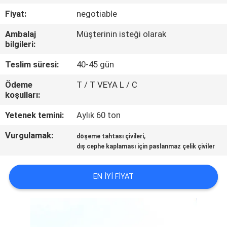
KONTROL
Fiyat:
negotiable
Ambalaj
Müşterinin isteği olarak
BIZIMLE
bilgileri:
ILETIŞIME
Teslim süresi:
40-45 gün
GEÇIN
Ödeme
T / T VEYA L / C
koşulları:
BIR
Yetenek temini:
Aylık 60 ton
TEKLIF
Vurgulamak:
,
döşeme tahtası çivileri
ISTEĞI
dış cephe kaplaması için paslanmaz çelik çiviler
SITE
EN IYI FIYAT
HARITASI
PRIVACY