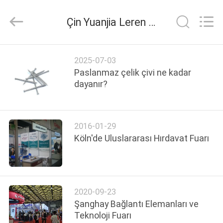
Yuanjia
Leren
Business
Çin Yuanjia Leren Business License Şirket Haberleri
License.
All
Rights
Reserved.
EV
2025-07-03
Paslanmaz çelik çivi ne kadar
ÜRÜN:%
dayanır?
S
2016-01-29
HAKKIMIZDA
Köln'de Uluslararası Hırdavat Fuarı
FABRIKA
TURU
2020-09-23
Şanghay Bağlantı Elemanları ve
KALITE
Teknoloji Fuarı